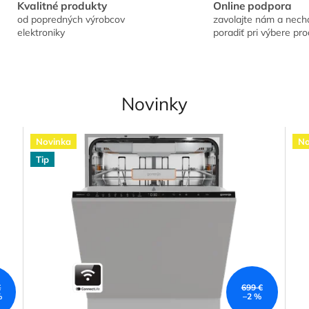
Kvalitné produkty
Online podpora
od popredných výrobcov
zavolajte nám a necha
elektroniky
poradiť pri výbere pr
Novinky
Novinka
No
Tip
€
699 €
%
–2 %