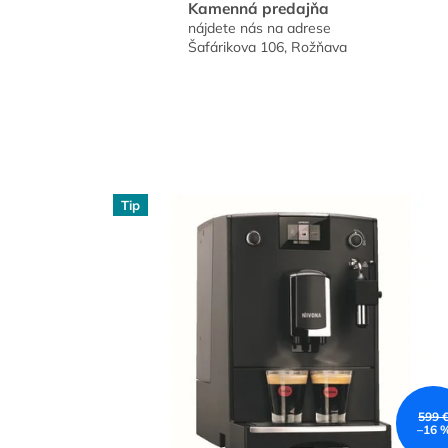
Kamenná predajňa
nájdete nás na adrese
Šafárikova 106, Rožňava
Tip
599 
–16 