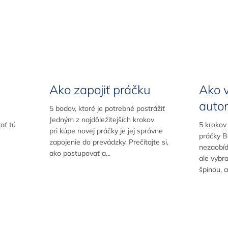
Ako zapojiť práčku
Ako 
auto
5 bodov, ktoré je potrebné postrážiť
Jedným z najdôležitejších krokov
rať tú
5 krokov
pri kúpe novej práčky je jej správne
práčky B
zapojenie do prevádzky. Prečítajte si,
nezaobíd
ako postupovať a...
ale vybra
špinou, a