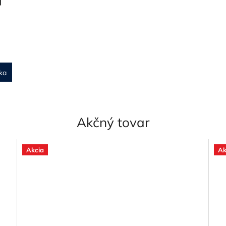
ka
Akčný tovar
Akcia
Ak