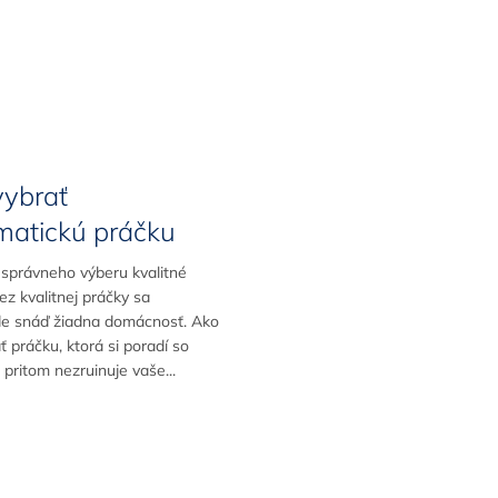
vybrať
matickú práčku
 správneho výberu kvalitné
ez kvalitnej práčky sa
e snáď žiadna domácnosť. Ako
ť práčku, ktorá si poradí so
 pritom nezruinuje vaše...