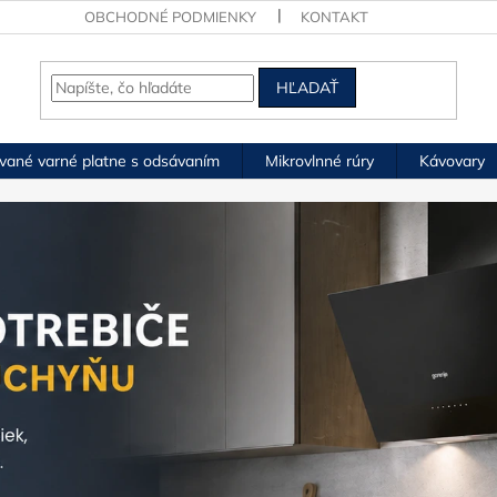
OBCHODNÉ PODMIENKY
KONTAKT
HĽADAŤ
vané varné platne s odsávaním
Mikrovlnné rúry
Kávovary