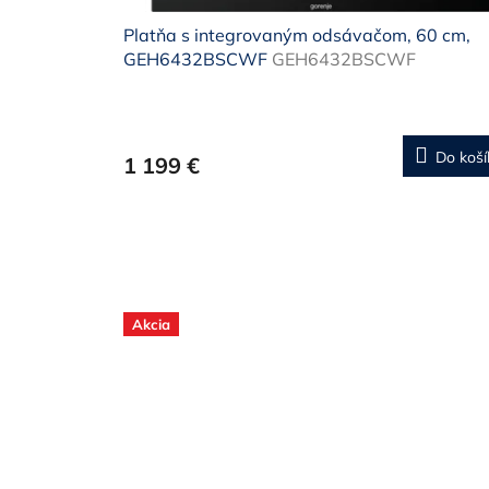
Platňa s integrovaným odsávačom, 60 cm,
GEH6432BSCWF
GEH6432BSCWF
Do koší
1 199 €
Akcia