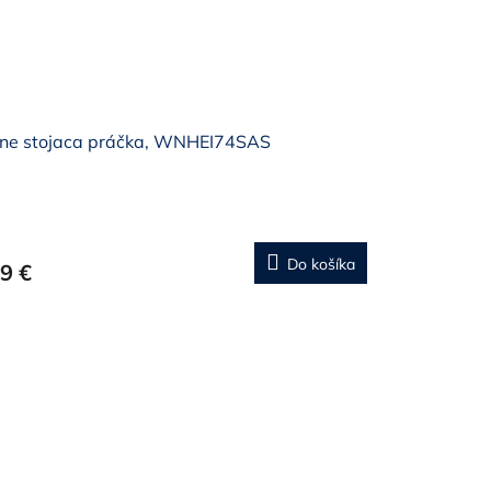
ľne stojaca práčka, WNHEI74SAS
Do košíka
9 €