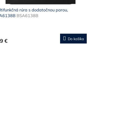
tifunkčná rúra s dodatočnou parou,
A6138B
BSA6138B
Do košíka
9 €