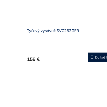
Tyčový vysávač SVC252GFR
Do koší
159 €