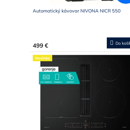
Automatický kávovar NIVONA NICR 550
Do koší
499 €
Novinka