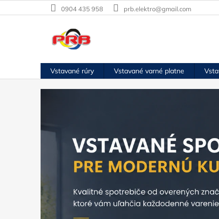
Prejsť
0904 435 958
prb.elektro@gmail.com
na
obsah
Vstavané rúry
Vstavané varné platne
Vsta