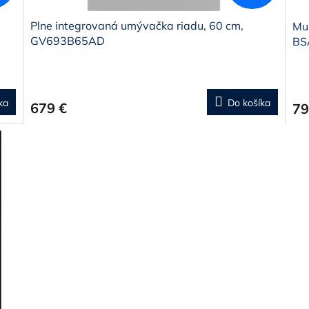
Plne integrovaná umývačka riadu, 60 cm,
Mul
GV693B65AD
BS
ka
Do košíka
679 €
79