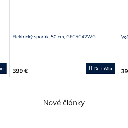
Elektrický sporák, 50 cm, GEC5C42WG
Vo
ka
Do košíka
399 €
39
Nové články