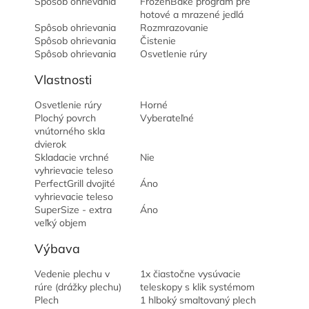
Spôsob ohrievania
FrozenBake program pre
hotové a mrazené jedlá
Spôsob ohrievania
Rozmrazovanie
Spôsob ohrievania
Čistenie
Spôsob ohrievania
Osvetlenie rúry
Vlastnosti
Osvetlenie rúry
Horné
Plochý povrch
Vyberateľné
vnútorného skla
dvierok
Skladacie vrchné
Nie
vyhrievacie teleso
PerfectGrill dvojité
Áno
vyhrievacie teleso
SuperSize - extra
Áno
veľký objem
Výbava
Vedenie plechu v
1x čiastočne vysúvacie
rúre (drážky plechu)
teleskopy s klik systémom
Plech
1 hlboký smaltovaný plech