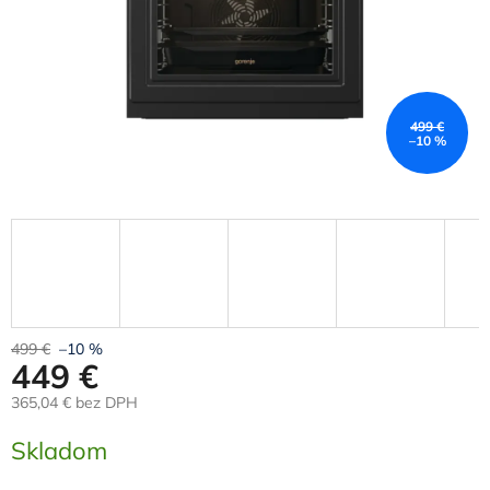
499 €
–10 %
499 €
–10 %
449 €
365,04 € bez DPH
Jednotková
Skladom
cena: