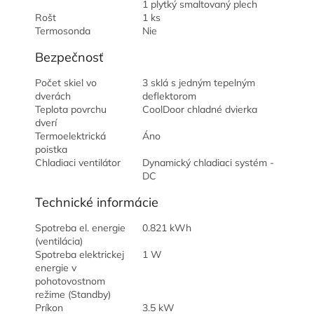
1 plytký smaltovaný plech
Rošt
1 ks
Termosonda
Nie
Bezpečnosť
Počet skiel vo
3 sklá s jedným tepelným
dverách
deflektorom
Teplota povrchu
CoolDoor chladné dvierka
dverí
Termoelektrická
Áno
poistka
Chladiaci ventilátor
Dynamický chladiaci systém -
DC
Technické informácie
Spotreba el. energie
0.821 kWh
(ventilácia)
Spotreba elektrickej
1 W
energie v
pohotovostnom
režime (Standby)
Príkon
3.5 kW