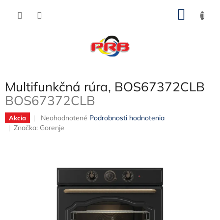
Prejsť
NÁKU
na
obsah
KOŠÍK
Multifunkčná rúra, BOS67372CLB
BOS67372CLB
Priemerné
Neohodnotené
Podrobnosti hodnotenia
Akcia
hodnotenie
Značka:
Gorenje
produktu
je
0,0
z
5
hviezdičiek.