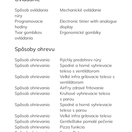
Spôsob ovládania
Mechanické ovládanie
rúry
Programovacie
Electronic timer with analogue
hodiny
display
Tvar gombíkov
Ergonomické gombíky
ovládania
Spôsoby ohrevu
Spôsob ohrievania
Rýchly predohrev rúry
Spôsob ohrievania
Spodné a horné vyhrievacie
teleso s ventilátorom
Spôsob ohrievania
Veľké infra grilovacie teleso s
ventilátorom
Spôsob ohrievania
AirFry zdravé fritovanie
Spôsob ohrievania
Kruhové vyhrievacie teleso
s parou
Spôsob ohrievania
Spodné a horné vyhrievacie
teleso s parou
Spôsob ohrievania
Veľké infra grilovacie teleso
Spôsob ohrievania
GentleBake pomalé pečenie
Spôsob ohrievania
Pizza funkcia