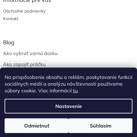
Obchodné podmienky
Kontakt
Blog
Ako vybrať varnú dosku
Ako zapojiť práčku
Ako vybrať automatickú práčku
Na prispôsobenie obsahu a reklám, poskytovanie funkcií
sociálnych médií a analýzu návštevnosti používame
súbory cookie. Viac informácií
tu
.
Vytvoril Shoptet
Nastavenie
Copyright 2026
PRB Elektro
. Všetky práva vyhradené.
Upraviť
Odmietnuť
Súhlasím
nastavenie cookies