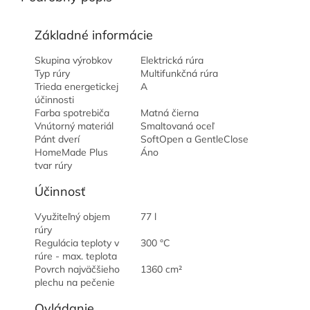
Základné informácie
Skupina výrobkov
Elektrická rúra
Typ rúry
Multifunkčná rúra
Trieda energetickej
A
účinnosti
Farba spotrebiča
Matná čierna
Vnútorný materiál
Smaltovaná oceľ
Pánt dverí
SoftOpen a GentleClose
HomeMade Plus
Áno
tvar rúry
Účinnosť
Využiteľný objem
77 l
rúry
Regulácia teploty v
300 °C
rúre - max. teplota
Povrch najväčšieho
1360 cm²
plechu na pečenie
Ovládanie