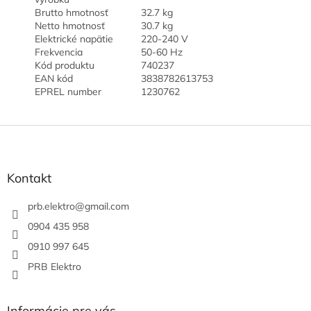
Brutto hmotnosť
32.7 kg
Netto hmotnosť
30.7 kg
Elektrické napätie
220-240 V
Frekvencia
50-60 Hz
Kód produktu
740237
EAN kód
3838782613753
EPREL number
1230762
Z
á
p
ä
Kontakt
t
i
prb.elektro
@
gmail.com
e
0904 435 958
0910 997 645
PRB Elektro
Informácie pre vás