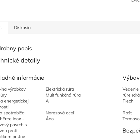
TLAČ
s
Diskusia
robný popis
hnické detaily
ladné informácie
Výbav
ina výrobkov
Elektrická rúra
Vedenie 
rúry
Multifunkčná rúra
rúre (dr
da energetickej
A
Plech
nosti
a spotrebiča
Nerezová oceľ
Rošt
hFree inox -
Áno
Termoso
zový povrch s
Bezpe
vou proti
ačkom prstov