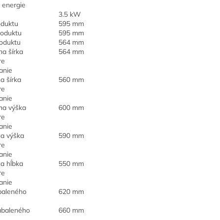
 energie
3.5 kW
oduktu
595 mm
roduktu
595 mm
oduktu
564 mm
a šírka
564 mm
re
anie
a šírka
560 mm
re
anie
na výška
600 mm
re
anie
a výška
590 mm
re
anie
a hĺbka
550 mm
re
anie
baleného
620 mm
abaleného
660 mm