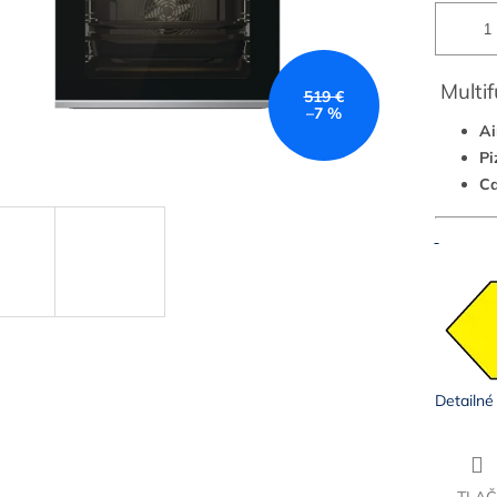
Multif
519 €
–7 %
Ai
Pi
Ca
Detailné