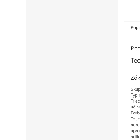
Popi
Pod
Tec
Zák
Skup
Typ 
Trie
účin
Farb
Touc
nere
úpra
odtl