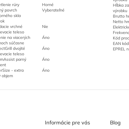
tlenie rúry
Horné
Hĺbka z
hý povrch
Vyberateľné
výrobku
orného skla
Brutto 
rok
Netto h
dacie vrchné
Nie
Elektrick
ievacie teleso
Frekvenc
nie na viacerých
Áno
Kód pro
hoch súčasne
EAN kód
ctGrill dvojité
Áno
EPREL n
ievacie teleso
mAssist parný
Áno
tent
rSize - extra
Áno
ý objem
Informácie pre vás
Blog