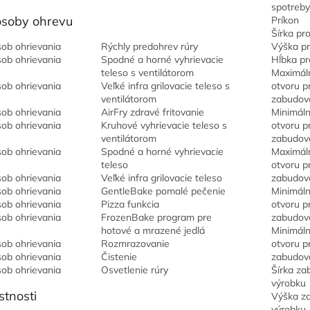
spotreby
soby ohrevu
Príkon
Šírka pr
ob ohrievania
Rýchly predohrev rúry
Výška p
ob ohrievania
Spodné a horné vyhrievacie
Hĺbka pr
teleso s ventilátorom
Maximáln
ob ohrievania
Veľké infra grilovacie teleso s
otvoru p
ventilátorom
zabudov
ob ohrievania
AirFry zdravé fritovanie
Minimáln
ob ohrievania
Kruhové vyhrievacie teleso s
otvoru p
ventilátorom
zabudov
ob ohrievania
Spodné a horné vyhrievacie
Maximál
teleso
otvoru p
ob ohrievania
Veľké infra grilovacie teleso
zabudov
ob ohrievania
GentleBake pomalé pečenie
Minimáln
ob ohrievania
Pizza funkcia
otvoru p
ob ohrievania
FrozenBake program pre
zabudov
hotové a mrazené jedlá
Minimáln
ob ohrievania
Rozmrazovanie
otvoru p
ob ohrievania
Čistenie
zabudov
ob ohrievania
Osvetlenie rúry
Šírka za
výrobku
stnosti
Výška z
výrobku