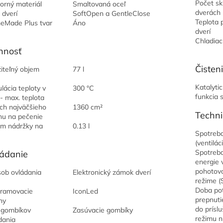
Počet sk
orný materiál
Smaltovaná oceľ
dverách
 dverí
SoftOpen a GentleClose
Teplota 
Made Plus tvar
Áno
dverí
Chladiaci
nnosť
Čisten
iteľný objem
77 l
Katalytic
lácia teploty v
300 °C
funkcia 
 - max. teplota
ch najväčšieho
1360 cm²
Techni
hu na pečenie
m nádržky na
0.13 l
Spotreba
u
(ventilác
Spotreba
ádanie
energie 
pohotov
ob ovládania
Elektronický zámok dverí
režime (
Doba po
ramovacie
IconLed
prepnuti
ny
do prísl
 gombíkov
Zasúvacie gombíky
režimu n
dania