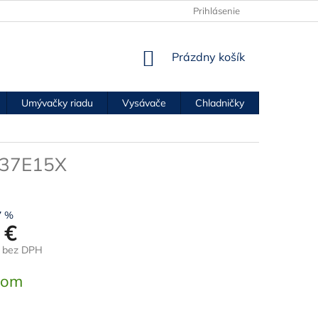
Prihlásenie
NÁKUPNÝ
Prázdny košík
KOŠÍK
Umývačky riadu
Vysávače
Chladničky
Mrazničk
37E15X
7 %
 €
€ bez DPH
ová
dom