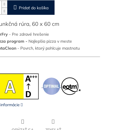
Pridať do košíka
unkčná rúra, 60 x 60 cm
rFry
- Pre zdravé hrešenie
zza program -
Najlepšia pizza v meste
taClean
-
Povrch, ktorý pohlcuje mastnotu
 informácie