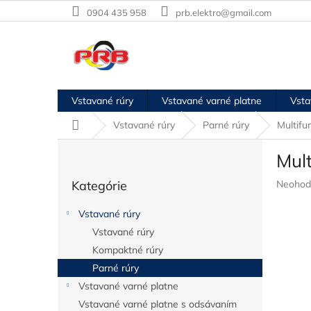
Prejsť
0904 435 958
prb.elektro@gmail.com
na
obsah
Vstavané rúry
Vstavané varné platne
Vsta
Domov
Vstavané rúry
Parné rúry
Multif
B
Mul
o
Preskočiť
č
Prieme
Kategórie
Neohod
kategórie
n
hodnote
ý
produkt
Vstavané rúry
p
je
Vstavané rúry
a
0,0
z
Kompaktné rúry
n
5
e
Parné rúry
hviezdič
l
Vstavané varné platne
Vstavané varné platne s odsávaním