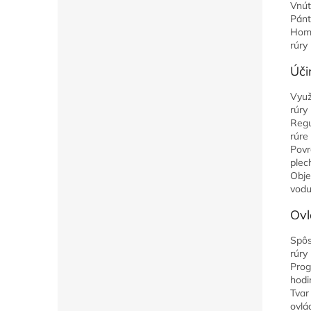
Vnút
Pánt
Home
rúry
Úči
Využ
rúry
Regu
rúre
Povr
plec
Obje
vod
Ovl
Spôs
rúry
Prog
hodi
Tvar
ovlá