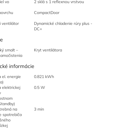
iel vo
2 sklá s 1 reflexnou vrstvou
povrchu
CompactDoor
 ventilátor
Dynamické chladenie rúry plus -
DC+
ie
ký smalt –
Kryt ventilátora
samočistenia
cké informácie
 el. energie
0.821 kWh
ia)
 elektrickej
0.5 W
v
ostnom
Standby)
trebná na
3 min
e spotrebiča
ušného
ízkej