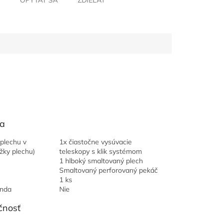
OPÝTAŤ SA
ZDIEĽAŤ
a
plechu v
1x čiastočne vysúvacie
ážky plechu)
teleskopy s klik systémom
1 hlboký smaltovaný plech
Smaltovaný perforovaný pekáč
1 ks
nda
Nie
čnosť