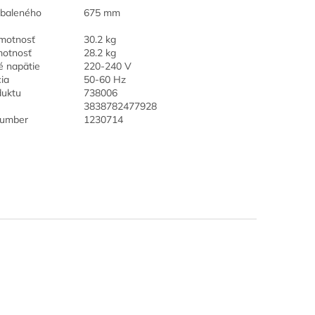
abaleného
675 mm
hmotnosť
30.2 kg
motnosť
28.2 kg
é napätie
220-240 V
ia
50-60 Hz
duktu
738006
3838782477928
umber
1230714