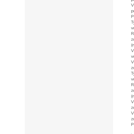
V
p
P
T
v
R
z
(
V
v
V
z
T
v
R
z
(
V
z
V
z
P