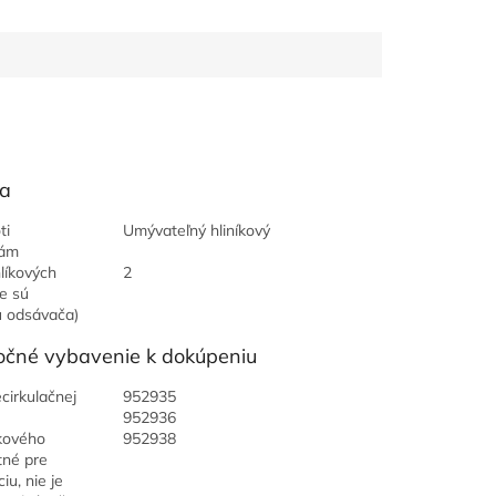
a
ti
Umývateľný hliníkový
tám
líkových
2
ie sú
 odsávača)
čné vybavenie k dokúpeniu
ecirkulačnej
952935
952936
kového
952938
utné pre
iu, nie je