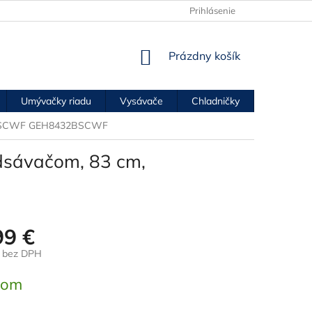
Prihlásenie
NÁKUPNÝ
Prázdny košík
KOŠÍK
Umývačky riadu
Vysávače
Chladničky
Mrazničk
2BSCWF
GEH8432BSCWF
dsávačom, 83 cm,
99 €
€ bez DPH
ová
dom