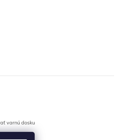
ať varnú dosku
jiť práčku