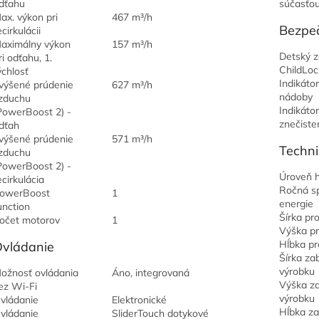
dťahu
súčasťou
ax. výkon pri
467 m³/h
Bezpe
ecirkulácii
aximálny výkon
157 m³/h
Detský 
ri odťahu, 1.
ChildLoc
ýchlosť
Indikátor
výšené prúdenie
627 m³/h
nádoby
zduchu
Indikátor
PowerBoost 2) -
znečisten
dťah
výšené prúdenie
571 m³/h
Techni
zduchu
PowerBoost 2) -
Úroveň h
ecirkulácia
Ročná s
owerBoost
1
energie
unction
Šírka pr
očet motorov
1
Výška p
Hĺbka pr
vládanie
Šírka za
výrobku
ožnosť ovládania
Áno, integrovaná
Výška z
ez Wi-Fi
výrobku
vládanie
Elektronické
Hĺbka z
vládanie
SliderTouch dotykové