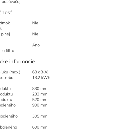
 odsávača)
čnosť
zámok
Nie
k
 plnej
Nie
Áno
ia filtra
cké informácie
luku (max.)
68 dB(A)
potreba
13.2 kWh
oduktu
830 mm
roduktu
233 mm
oduktu
520 mm
baleného
900 mm
abaleného
305 mm
abaleného
600 mm