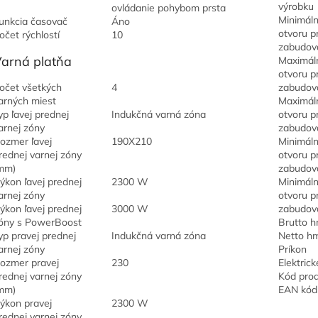
výrobku
ovládanie pohybom prsta
Minimáln
unkcia časovač
Áno
otvoru p
očet rýchlostí
10
zabudov
arná platňa
Maximáln
otvoru p
očet všetkých
4
zabudov
arných miest
Maximál
yp ľavej prednej
Indukčná varná zóna
otvoru p
arnej zóny
zabudov
ozmer ľavej
190X210
Minimáln
rednej varnej zóny
otvoru p
mm)
zabudov
ýkon ľavej prednej
2300 W
Minimáln
arnej zóny
otvoru p
ýkon ľavej prednej
3000 W
zabudov
óny s PowerBoost
Brutto 
yp pravej prednej
Indukčná varná zóna
Netto h
arnej zóny
Príkon
ozmer pravej
230
Elektrick
rednej varnej zóny
Kód pro
mm)
EAN kód
ýkon pravej
2300 W
rednej varnej zóny