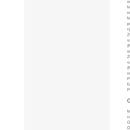
o
M
r
M
p
r
Z
v
(
o
Z
v
(
r
P
f
P
O
M
c
O
O