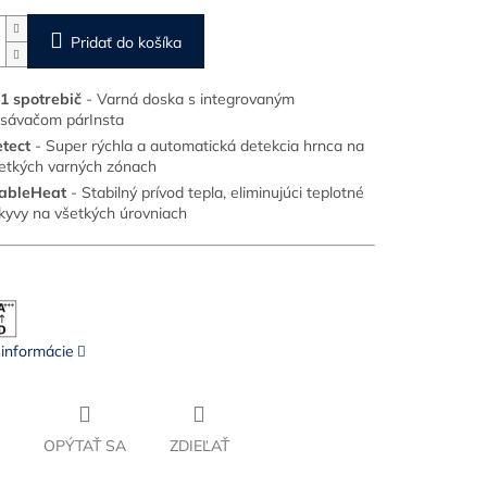
Pridať do košíka
1 spotrebič
- Varná doska s integrovaným
sávačom pár
Insta
tect
- Super rýchla a automatická detekcia hrnca na
etkých varných zónach
ableHeat
- Stabilný prívod tepla, eliminujúci teplotné
kyvy na všetkých úrovniach
 informácie
OPÝTAŤ SA
ZDIEĽAŤ