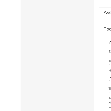
Popi
Pod
Z
S
T
ú
H
Ú
T
f
T
d
M