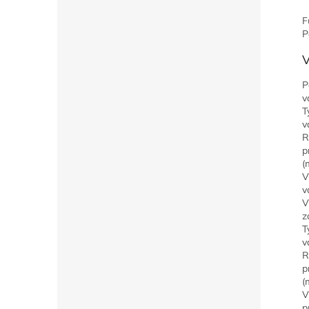
F
P
V
P
v
T
v
R
p
(
V
v
V
z
T
v
R
p
(
V
p