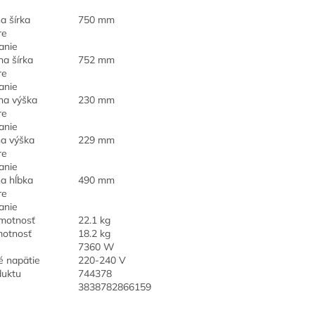
a šírka
750 mm
re
anie
a šírka
752 mm
re
anie
na výška
230 mm
re
anie
a výška
229 mm
re
anie
a hĺbka
490 mm
re
anie
hmotnosť
22.1 kg
motnosť
18.2 kg
7360 W
é napätie
220-240 V
duktu
744378
3838782866159