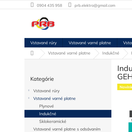
Prejsť
0904 435 958
prb.elektro@gmail.com
na
obsah
Vstavané rúry
Vstavané varné platne
Vsta
Domov
Vstavané varné platne
Indukčné
B
Ind
o
Preskočiť
č
GE
Kategórie
kategórie
n
ý
Novin
Vstavané rúry
p
Vstavané varné platne
a
Plynové
n
e
Indukčné
l
Sklokeramické
Vstavané varné platne s odsávaním