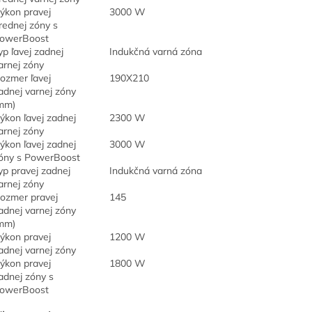
ýkon pravej
3000 W
rednej zóny s
owerBoost
yp ľavej zadnej
Indukčná varná zóna
arnej zóny
ozmer ľavej
190X210
adnej varnej zóny
mm)
ýkon ľavej zadnej
2300 W
arnej zóny
ýkon ľavej zadnej
3000 W
óny s PowerBoost
yp pravej zadnej
Indukčná varná zóna
arnej zóny
ozmer pravej
145
adnej varnej zóny
mm)
ýkon pravej
1200 W
adnej varnej zóny
ýkon pravej
1800 W
adnej zóny s
owerBoost