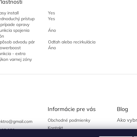
lastnosti
asy install
Yes
ednoduchý prístup
Yes
 prípade opravy
unkcia spojenia
Áno
ón
pôsob odvodu pár
Odťah alebo recirkulácia
owerboost
Áno
unkcia - extra
ýkon varnej zóny
Informácie pre vás
Blog
Ako vybr
Obchodné podmienky
ektro
@
gmail.com
Kontakt
435 958
Ako zapo