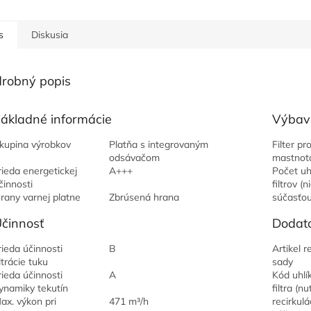
s
Diskusia
robný popis
ákladné informácie
Výbav
kupina výrobkov
Platňa s integrovaným
Filter pro
odsávačom
mastno
rieda energetickej
A+++
Počet uh
činnosti
filtrov (n
rany varnej platne
Zbrúsená hrana
súčasťou
činnosť
Dodato
rieda účinnosti
B
Artikel r
iltrácie tuku
sady
rieda účinnosti
A
Kód uhlí
ynamiky tekutín
filtra (n
ax. výkon pri
471 m³/h
recirkulác