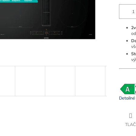
2v
od
De
vš
St
vý
Detailné
TLAČ