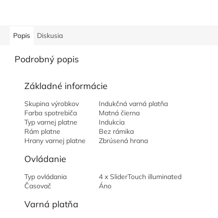
Popis
Diskusia
Podrobný popis
Základné informácie
Skupina výrobkov
Indukčná varná platňa
Farba spotrebiča
Matná čierna
Typ varnej platne
Indukcia
Rám platne
Bez rámika
Hrany varnej platne
Zbrúsená hrana
Ovládanie
Typ ovládania
4 x SliderTouch illuminated
Časovač
Áno
Varná platňa