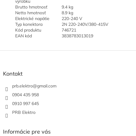
výrobku
Brutto hmotnosť
9.4 kg
Netto hmotnosť
8.9 kg
Elektrické napätie
220-240 V
Typ konektora
2N 220-240V/380-415V
Kód produktu
746721
EAN kód
3838783013019
Z
á
p
ä
Kontakt
t
i
prb.elektro
@
gmail.com
e
0904 435 958
0910 997 645
PRB Elektro
Informácie pre vás