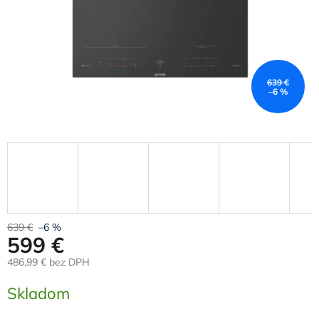
639 €
–6 %
639 €
–6 %
599 €
486,99 € bez DPH
Jednotková
Skladom
cena: