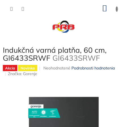
Prejsť
NÁKU
na
obsah
KOŠÍK
Indukčná varná platňa, 60 cm,
GI6433SRWF
GI6433SRWF
Priemerné
Neohodnotené
Podrobnosti hodnotenia
Akcia
Novinka
hodnotenie
Značka:
Gorenje
produktu
je
0,0
z
5
hviezdičiek.