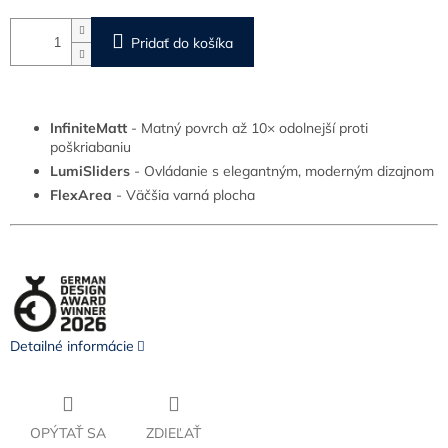
Pridať do košíka
InfiniteMatt
- Matný povrch až 10× odolnejší proti
poškriabaniu
LumiSliders
- Ovládanie s elegantným, moderným dizajnom
FlexArea
- Väčšia varná plocha
Detailné informácie
OPÝTAŤ SA
ZDIEĽAŤ