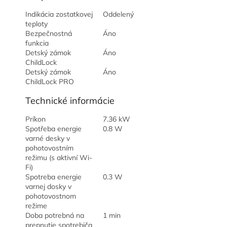
Indikácia zostatkovej
Oddelený
teploty
Bezpečnostná
Áno
funkcia
Detský zámok
Áno
ChildLock
Detský zámok
Áno
ChildLock PRO
Technické informácie
Príkon
7.36 kW
Spotřeba energie
0.8 W
varné desky v
pohotovostním
režimu (s aktivní Wi-
Fi)
Spotreba energie
0.3 W
varnej dosky v
pohotovostnom
režime
Doba potrebná na
1 min
prepnutie spotrebiča