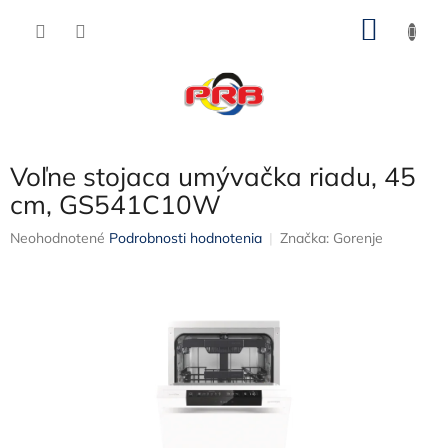
Prejsť
NÁKU
na
obsah
KOŠÍK
Voľne stojaca umývačka riadu, 45
cm, GS541C10W
Priemerné
Neohodnotené
Podrobnosti hodnotenia
Značka:
Gorenje
hodnotenie
produktu
je
0,0
z
5
hviezdičiek.