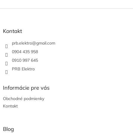
Z
á
p
ä
Kontakt
t
i
prb.elektro
@
gmail.com
e
0904 435 958
0910 997 645
PRB Elektro
Informácie pre vás
Obchodné podmienky
Kontakt
Blog