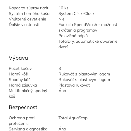
Kapacita súprav riadu
10 ks
Systém horného koša
Systém Click-Clack
Vnútorné osvetlenie
Nie
Ďalšie vlastnosti
Funkcia SpeedWash - možnosť
skrátenia programov
Polovičná náplň
TotalDry, automatické otvorenie
dverí
Výbava
Počet košov
3
Horný kôš
Rukoväť s plastovým logom
Spodný kôš
Rukoväť s plastovým logom
Horná zásuvka
Plastová rukoväť
Multifunkčný spodný
Áno
kôš
Bezpečnosť
Ochrana proti
Total AquaStop
pretečeniu
Servisná diagnostika
Áno