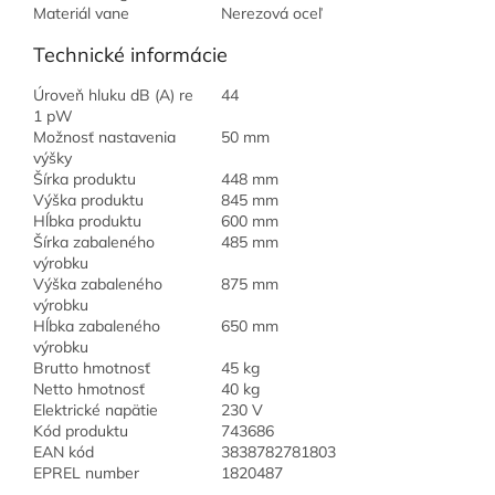
Materiál vane
Nerezová oceľ
Technické informácie
Úroveň hluku dB (A) re
44
1 pW
Možnosť nastavenia
50 mm
výšky
Šírka produktu
448 mm
Výška produktu
845 mm
Hĺbka produktu
600 mm
Šírka zabaleného
485 mm
výrobku
Výška zabaleného
875 mm
výrobku
Hĺbka zabaleného
650 mm
výrobku
Brutto hmotnosť
45 kg
Netto hmotnosť
40 kg
Elektrické napätie
230 V
Kód produktu
743686
EAN kód
3838782781803
EPREL number
1820487