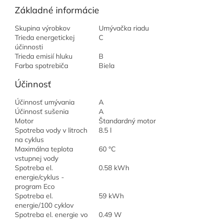
Základné informácie
Skupina výrobkov
Umývačka riadu
Trieda energetickej
C
účinnosti
Trieda emisií hluku
B
Farba spotrebiča
Biela
Účinnosť
Účinnosť umývania
A
Účinnosť sušenia
A
Motor
Štandardný motor
Spotreba vody v litroch
8.5 l
na cyklus
Maximálna teplota
60 °C
vstupnej vody
Spotreba el.
0.58 kWh
energie/cyklus -
program Eco
Spotreba el.
59 kWh
energie/100 cyklov
Spotreba el. energie vo
0.49 W