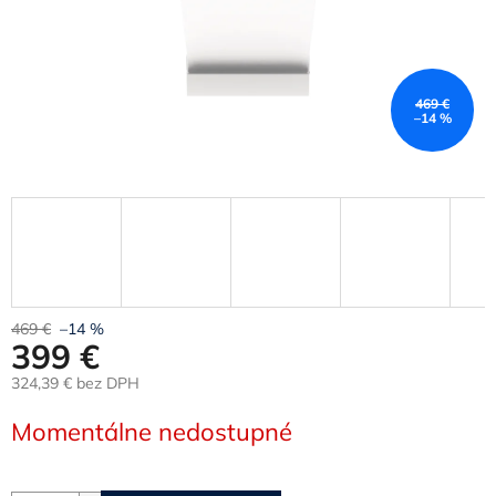
469 €
–14 %
469 €
–14 %
399 €
324,39 € bez DPH
Jednotková
Momentálne nedostupné
cena: