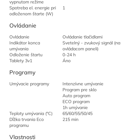
vypnutom režime
Spotreba el. energie pri
1
odloženom štarte (W)
Ovládanie
Ovládanie
Ovládanie tlačidlami
Indikátor konca
Svetelný - zvukový signál (na
umývania
ovládacom paneli)
Odloženie štartu
0-24 h
Tablety 3v1
Áno
Programy
Umývacie programy
Intenzívne umývanie
Program pre sklo
Auto program
ECO program
1h umývanie
Teploty umývania (°C)
65/60/55/50/45
Dĺžka trvania Eco
215 min
programu
Vlastnosti