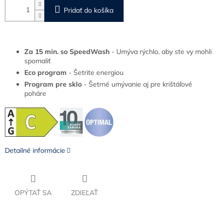
Pridať do košíka
Za 15 min. so SpeedWash
- Umýva rýchlo, aby ste vy mohli
spomaliť
Eco program
- Šetrite energiou
Program pre sklo
- Šetrné umývanie aj pre krištáľové
poháre
Detailné informácie
OPÝTAŤ SA
ZDIEĽAŤ