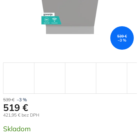
539 €
–3 %
539 €
–3 %
519 €
421,95 € bez DPH
Jednotková
Skladom
cena: