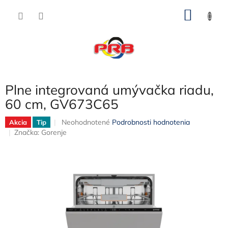
Prejsť
NÁKU
na
obsah
KOŠÍK
Plne integrovaná umývačka riadu,
60 cm, GV673C65
Priemerné
Neohodnotené
Podrobnosti hodnotenia
Akcia
Tip
hodnotenie
Značka:
Gorenje
produktu
je
0,0
z
5
hviezdičiek.