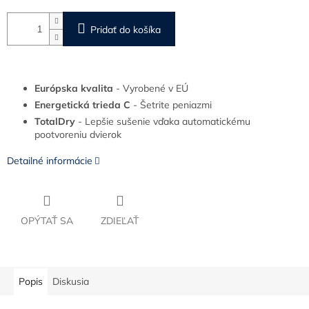
Pridať do košíka
Európska kvalita
- Vyrobené v EÚ
Energetická trieda C
- Šetrite peniazmi
TotalDry
- Lepšie sušenie vďaka automatickému
pootvoreniu dvierok
Detailné informácie
OPÝTAŤ SA
ZDIEĽAŤ
Popis
Diskusia