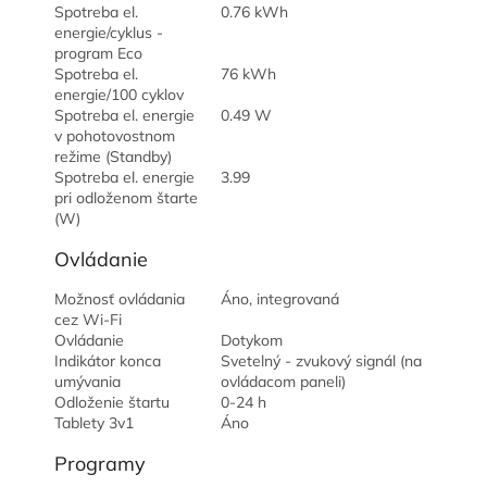
Spotreba el.
0.76 kWh
energie/cyklus -
program Eco
Spotreba el.
76 kWh
energie/100 cyklov
Spotreba el. energie
0.49 W
v pohotovostnom
režime (Standby)
Spotreba el. energie
3.99
pri odloženom štarte
(W)
Ovládanie
Možnosť ovládania
Áno, integrovaná
cez Wi-Fi
Ovládanie
Dotykom
Indikátor konca
Svetelný - zvukový signál (na
umývania
ovládacom paneli)
Odloženie štartu
0-24 h
Tablety 3v1
Áno
Programy