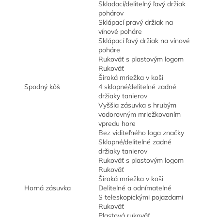
Skladací/deliteľný ľavý držiak
pohárov
Sklápací pravý držiak na
vínové poháre
Sklápací ľavý držiak na vínové
poháre
Rukoväť s plastovým logom
Rukoväť
Široká mriežka v koši
Spodný kôš
4 sklopné/deliteľné zadné
držiaky tanierov
Vyššia zásuvka s hrubým
vodorovným mriežkovaním
vpredu hore
Bez viditeľného loga značky
Sklopné/deliteľné zadné
držiaky tanierov
Rukoväť s plastovým logom
Rukoväť
Široká mriežka v koši
Horná zásuvka
Deliteľné a odnímateľné
S teleskopickými pojazdami
Rukoväť
Plastová rukoväť