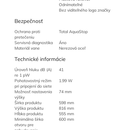
Odnímateľné
Bez viditeľného loga značky
Bezpečnosť
Ochrana proti
Total AquaStop
pretečeniu
Servisná diagnostika
Áno
Materiál vane
Nerezová oceľ
Technické informácie
Úroveň hluku dB (A)
41
re 1 pW
Pohotovostný režim
1.99 W
pri pripojení do siete
Možnosť nastavenia
74 mm
výšky
Šírka produktu
598 mm
Výška produktu
816 mm
Hĺbka produktu
555 mm
Minimálna šírka
600 mm
otvoru pre