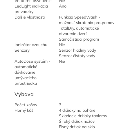
Vnútorné osvetlenie
Nie
LedLight indikácia
Áno
prevádzky
Ďalšie vlastnosti
Funkcia SpeedWash -
možnosť skrátenia programov
TotalDry, automatické
otvorenie dverí
Samočistiaci program
Ionizátor vzduchu
Nie
Senzory
Senzor hladiny vody
Senzor čistoty vody
AutoDose systém -
Nie
automatické
dávkovanie
umývacieho
prrostriedku
Výbava
Počet košov
3
Horný kôš
4 držiaky na poháre
Skladacie držiaky tanierov
Široký držiak nožov
Fixný držiak na sklo