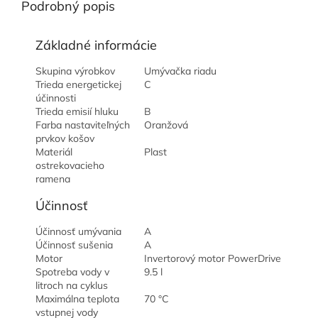
Podrobný popis
Základné informácie
Skupina výrobkov
Umývačka riadu
Trieda energetickej
C
účinnosti
Trieda emisií hluku
B
Farba nastaviteľných
Oranžová
prvkov košov
Materiál
Plast
ostrekovacieho
ramena
Účinnosť
Účinnosť umývania
A
Účinnosť sušenia
A
Motor
Invertorový motor PowerDrive
Spotreba vody v
9.5 l
litroch na cyklus
Maximálna teplota
70 °C
vstupnej vody