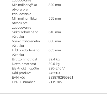
zabudovanie
Minimálna výška
820 mm
otvoru pre
zabudovanie
Minimálna hĺbka
555 mm
otvoru pre
zabudovanie
Šírka zabaleného
640 mm
výrobku
Výška zabaleného
880 mm
výrobku
Hĺbka zabaleného
665 mm
výrobku
Brutto hmotnosť
32.4 kg
Netto hmotnosť
30.6 kg
Elektrické napätie
220-240 V
Kód produktu
745563
EAN kód
3838782955921
EPREL number
2119305
Z
á
p