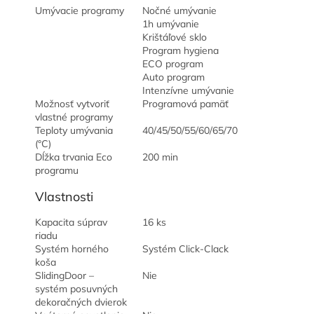
Umývacie programy
Nočné umývanie
1h umývanie
Krištáľové sklo
Program hygiena
ECO program
Auto program
Intenzívne umývanie
Možnosť vytvoriť
Programová pamäť
vlastné programy
Teploty umývania
40/45/50/55/60/65/70
(°C)
Dĺžka trvania Eco
200 min
programu
Vlastnosti
Kapacita súprav
16 ks
riadu
Systém horného
Systém Click-Clack
koša
SlidingDoor –
Nie
systém posuvných
dekoračných dvierok