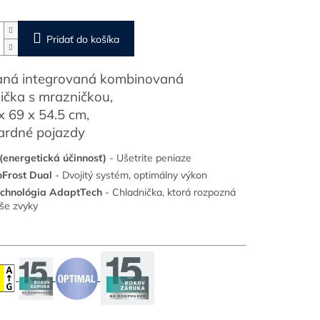
Pridať do košíka
aná integrovaná kombinovaná
ička s mrazničkou,
x 69 x 54.5 cm,
ardné pojazdy
(energetická účinnosť)
- Ušetrite peniaze
Frost Dual
- Dvojitý systém, optimálny výkon
chnológia AdaptTech
- Chladnička, ktorá rozpozná
še zvyky