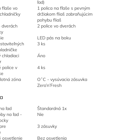
ľad)
 fľaše vo
1 polica na fľaše s pevným
chladničky
držiakom fliaš zabraňujúcim
pohybu fliaš
o dverách
2 police vo dverách
ky
ie
LED pás na boku
staviteľných
3 ks
hladničke
 chladiaci
Áno
r
 police v
4 ks
ke
lotná zóna
O˚C - vysúvacia zásuvka
Zero’n’Fresh
a
na ľad
Štandardná 1x
by na ľad -
Nie
ocky
pre
3 zásuvky
e
 osvetlenie
Bez osvetlenia