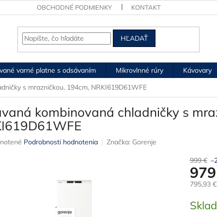
OBCHODNÉ PODMIENKY
KONTAKT
HĽADAŤ
vané varné platne s odsávaním
Mikrovlnné rúry
Kávovary
adničky s mrazničkou, 194cm, NRKI619D61WFE
avaná kombinovaná chladničky s mra
KI619D61WFE
rné
notené
Podrobnosti hodnotenia
Značka:
Gorenje
nie
u
999 €
–
979
795,93 
Jednotk
Skla
iek.
cena: