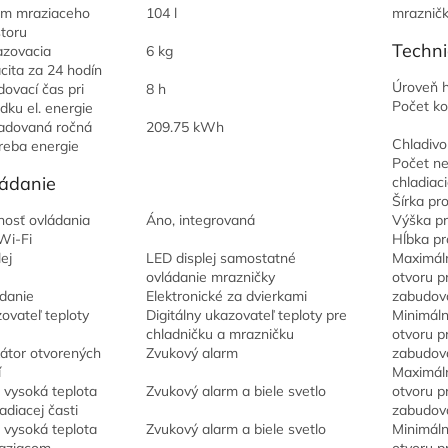
m mraziaceho
104 l
mraznič
storu
Techni
zovacia
6 kg
cita za 24 hodín
Úroveň h
dovací čas pri
8 h
Počet k
dku el. energie
adovaná ročná
209.75 kWh
Chladivo
reba energie
Počet ne
ádanie
chladiac
Šírka pr
osť ovládania
Áno, integrovaná
Výška p
Wi-Fi
Hĺbka pr
ej
LED displej samostatné
Maximáln
ovládanie mrazničky
otvoru p
danie
Elektronické za dvierkami
zabudov
ovateľ teploty
Digitálny ukazovateľ teploty pre
Minimáln
chladničku a mrazničku
otvoru p
kátor otvorených
Zvukový alarm
zabudov
í
Maximál
iš vysoká teplota
Zvukový alarm a biele svetlo
otvoru p
adiacej časti
zabudov
iš vysoká teplota
Zvukový alarm a biele svetlo
Minimáln