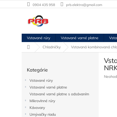
Prejsť
0904 435 958
prb.elektro@gmail.com
na
obsah
Vstavané rúry
Vstavané varné platne
Vsta
Domov
Chladničky
Vstavaná kombinovaná chl
B
Vst
o
Preskočiť
č
NR
Kategórie
kategórie
n
Prieme
Neohod
ý
Vstavané rúry
hodnote
p
produkt
Vstavané varné platne
a
je
Vstavané varné platne s odsávaním
n
0,0
e
Mikrovlnné rúry
z
l
5
Kávovary
hviezdič
Umývačky riadu