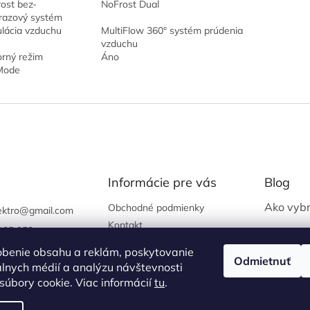
ost bez-
NoFrost Dual
azový systém
ulácia vzduchu
MultiFlow 360° systém prúdenia
vzduchu
rný režim
Áno
Mode
Informácie pre vás
Blog
Ako vybr
Obchodné podmienky
ektro
@
gmail.com
Kontakt
435 958
Ako zapo
997 645
obenie obsahu a reklám, poskytovanie
Ako vybr
Odmietnuť
iálnych médií a analýzu návštevnosti
práčku
lektro
úbory cookie. Viac informácií
tu
.