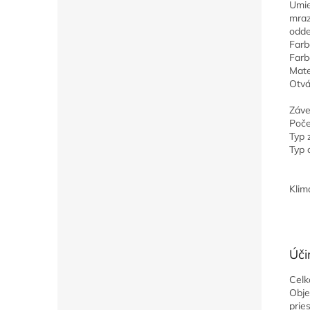
Umie
mraz
odde
Farb
Farb
Mate
Otvá
Záve
Poče
Typ 
Typ 
Klim
Úči
Celk
Obje
prie