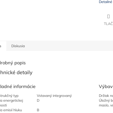
Detailné
TLAČ
s
Diskusia
robný popis
hnické detaily
ladné informácie
Výbav
trukčný typ
Vstavaný integrovaný
Držiak n
da energetickej
D
Úložný b
nosti
maslo, va
da emisií hluku
B