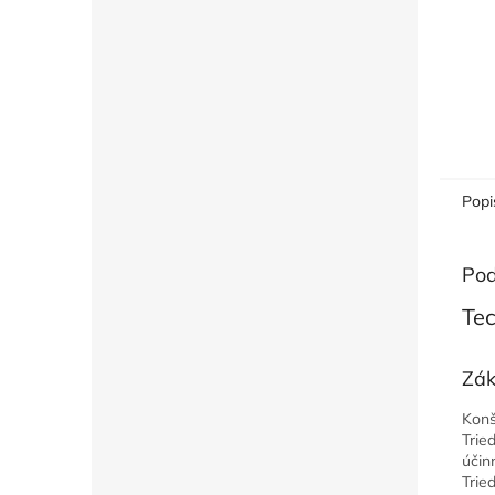
Popi
Pod
Tec
Zák
Konš
Trie
účin
Trie