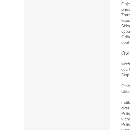
Obje
prie
Zmra
kapa
Skla
výpa
Odh
spot
Ovl
Možn
cez 
Displ
Ovlá
Ukaz
Indi
dver
Príl
v chl
Príl