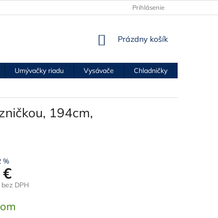
Prihlásenie
NÁKUPNÝ
Prázdny košík
KOŠÍK
Umývačky riadu
Vysávače
Chladničky
Mrazničk
zničkou, 194cm,
2 %
 €
€ bez DPH
ová
dom