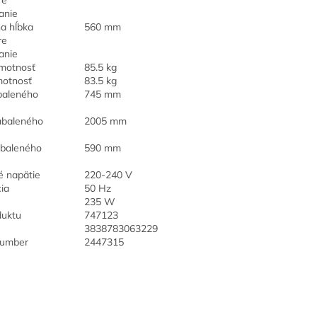
re
anie
a hĺbka
560 mm
re
anie
hmotnosť
85.5 kg
motnosť
83.5 kg
baleného
745 mm
abaleného
2005 mm
abaleného
590 mm
é napätie
220-240 V
ia
50 Hz
235 W
duktu
747123
3838783063229
umber
2447315