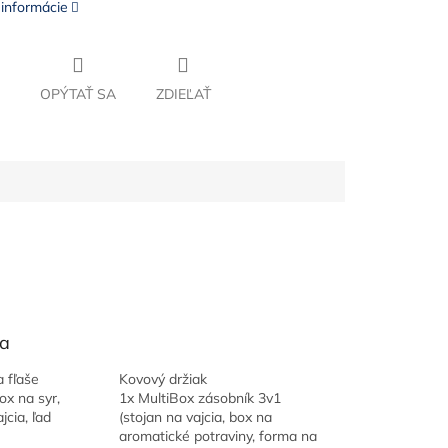
 informácie
OPÝTAŤ SA
ZDIEĽAŤ
a
a fľaše
Kovový držiak
ox na syr,
1x MultiBox zásobník 3v1
jcia, ľad
(stojan na vajcia, box na
aromatické potraviny, forma na