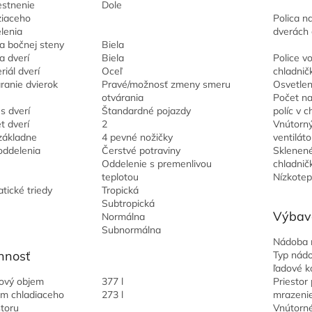
stnenie
Dole
iaceho
Polica na
lenia
dverách 
a bočnej steny
Biela
a dverí
Biela
Police v
riál dverí
Oceľ
chladnič
ranie dvierok
Pravé/možnosť zmeny smeru
Osvetlen
otvárania
Počet na
s dverí
Štandardné pojazdy
políc v c
t dverí
2
Vnútorný
základne
4 pevné nožičky
ventiláto
oddelenia
Čerstvé potraviny
Sklenené
Oddelenie s premenlivou
chladnič
teplotou
Nízkotep
atické triedy
Tropická
Subtropická
Výbav
Normálna
Subnormálna
Nádoba 
nnosť
Typ nádo
ľadové k
ový objem
377 l
Priestor 
m chladiaceho
273 l
mrazeni
storu
Vnútorné