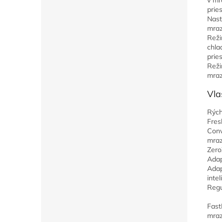
v mr
prie
Nast
mraz
Reži
chla
prie
Reži
mraz
Vla
Rých
Fres
Conv
mraz
Zer
Adap
Adap
inte
Regu
Fast
mraz