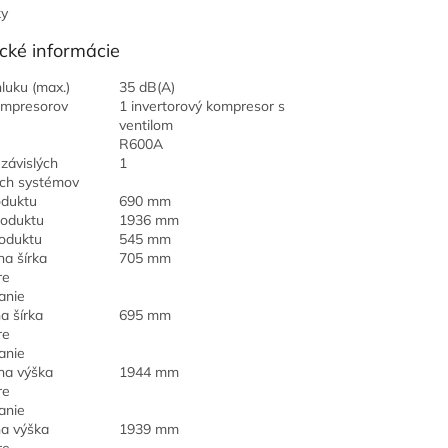
ky
cké informácie
luku (max.)
35 dB(A)
ompresorov
1 invertorový kompresor s
ventilom
R600A
závislých
1
ich systémov
oduktu
690 mm
roduktu
1936 mm
oduktu
545 mm
a šírka
705 mm
re
anie
a šírka
695 mm
re
anie
na výška
1944 mm
re
anie
a výška
1939 mm