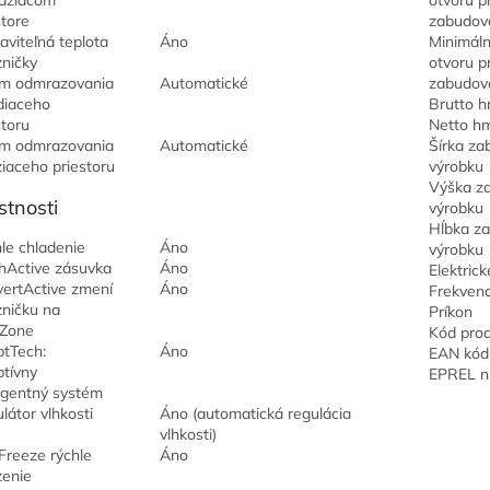
aziacom
otvoru p
store
zabudov
aviteľná teplota
Áno
Minimáln
ničky
otvoru p
m odmrazovania
Automatické
zabudov
diaceho
Brutto 
storu
Netto h
m odmrazovania
Automatické
Šírka za
iaceho priestoru
výrobku
Výška z
stnosti
výrobku
Hĺbka z
le chladenie
Áno
výrobku
hActive zásuvka
Áno
Elektrick
ertActive zmení
Áno
Frekvenc
ničku na
Príkon
oZone
Kód pro
tTech:
Áno
EAN kód
tívny
EPREL n
ligentný systém
látor vlhkosti
Áno (automatická regulácia
vlhkosti)
Freeze rýchle
Áno
enie