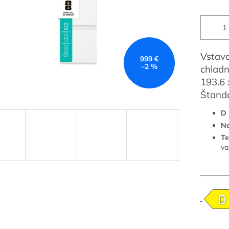
Vstav
999 €
–2 %
chladn
193.6 
Štand
D 
No
Te
va