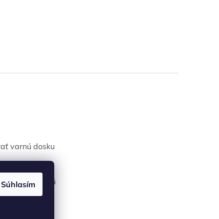
ať varnú dosku
jiť práčku
ať automatickú
Súhlasím