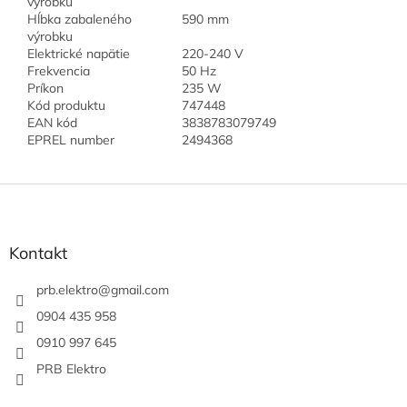
výrobku
Hĺbka zabaleného
590 mm
výrobku
Elektrické napätie
220-240 V
Frekvencia
50 Hz
Príkon
235 W
Kód produktu
747448
EAN kód
3838783079749
EPREL number
2494368
Z
á
p
ä
Kontakt
t
i
prb.elektro
@
gmail.com
e
0904 435 958
0910 997 645
PRB Elektro