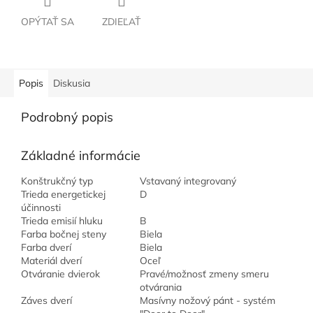
OPÝTAŤ SA
ZDIEĽAŤ
Popis
Diskusia
Podrobný popis
Základné informácie
Konštrukčný typ
Vstavaný integrovaný
Trieda energetickej
D
účinnosti
Trieda emisií hluku
B
Farba bočnej steny
Biela
Farba dverí
Biela
Materiál dverí
Oceľ
Otváranie dvierok
Pravé/možnosť zmeny smeru
otvárania
Záves dverí
Masívny nožový pánt - systém