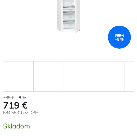
789 €
–8 %
789 €
–8 %
719 €
584,55 € bez DPH
Jednotková
Skladom
cena: