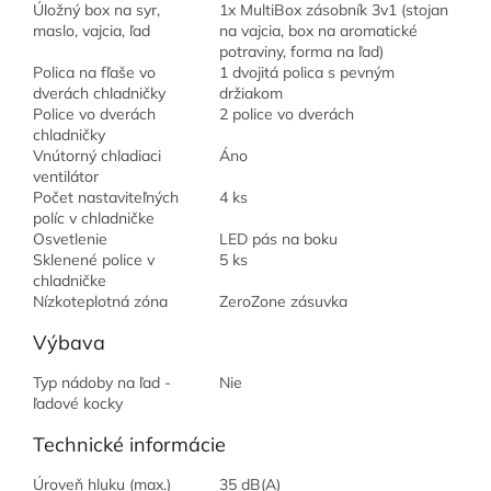
Úložný box na syr,
1x MultiBox zásobník 3v1 (stojan
maslo, vajcia, ľad
na vajcia, box na aromatické
potraviny, forma na ľad)
Polica na fľaše vo
1 dvojitá polica s pevným
dverách chladničky
držiakom
Police vo dverách
2 police vo dverách
chladničky
Vnútorný chladiaci
Áno
ventilátor
Počet nastaviteľných
4 ks
políc v chladničke
Osvetlenie
LED pás na boku
Sklenené police v
5 ks
chladničke
Nízkoteplotná zóna
ZeroZone zásuvka
Výbava
Typ nádoby na ľad -
Nie
ľadové kocky
Technické informácie
Úroveň hluku (max.)
35 dB(A)