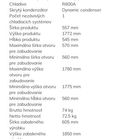
Chladivo
R600A
Skrytý kondenzátor
Dynamic condenser
Počet nezávislých
1
chladiacich systémov
Šírka produktu
557 mm
Výška produktu
1772 mm
Hĺbka produktu
545 mm
Maximálna šírka otvoru
570 mm
pre zabudovanie
Minimálna šírka otvoru
560 mm
pre zabudovanie
Maximálna výška
1780 mm
otvoru pre
zabudovanie
Minimálna výška otvoru
1775 mm
pre zabudovanie
Minimálna hĺbka otvoru
560 mm
pre zabudovanie
Brutto hmotnosť
74 kg
Netto hmotnosť
72.5 kg
Šírka zabaleného
605 mm
výrobku
Výška zabaleného
1850 mm