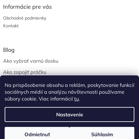
Informácie pre vás
Obchodné podmienky
Kontakt
Blog
Ako vybrať varnú dosku
Ako zapojiť práčku
Ako vybrať automatickú práčku
Na prispôsobenie obsahu a reklám, poskytovanie funkcií
sociálnych médií a analýzu návštevnosti používame
súbory cookie. Viac informácií
tu
.
Vytvoril Shoptet
Nastavenie
Copyright 2026
PRB Elektro
. Všetky práva vyhradené.
Upraviť
Odmietnuť
Súhlasím
nastavenie cookies