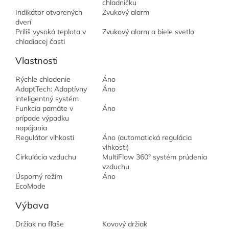
chladničku
Indikátor otvorených
Zvukový alarm
dverí
Príliš vysoká teplota v
Zvukový alarm a biele svetlo
chladiacej časti
Vlastnosti
Rýchle chladenie
Áno
AdaptTech: Adaptívny
Áno
inteligentný systém
Funkcia pamäte v
Áno
prípade výpadku
napájania
Regulátor vlhkosti
Áno (automatická regulácia
vlhkosti)
Cirkulácia vzduchu
MultiFlow 360° systém prúdenia
vzduchu
Úsporný režim
Áno
EcoMode
Výbava
Držiak na fľaše
Kovový držiak