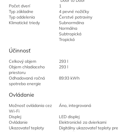
"Door to Door"
Počet dverí
1
Typ základne
4 pevné nožičky
Typ oddelenia
Čerstvé potraviny
Klimatické triedy
Subnormálna
Normálna
Subtropická
Tropická
Účinnosť
Celkový objem
293 l
Objem chladiaceho
293 l
priestoru
Odhadovaná ročná
89.93 kWh
spotreba energie
Ovládanie
Možnosť ovládania cez
Áno, integrovaná
Wi-Fi
Displej
LED displej
Ovládanie
Elektronické za dvierkami
Ukazovateľ teploty
Digitálny ukazovateľ teploty pre