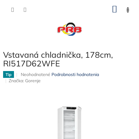
Prejsť
NÁKU
na
obsah
KOŠÍK
Vstavaná chladnička, 178cm,
RI517D62WFE
Priemerné
Neohodnotené
Podrobnosti hodnotenia
Tip
hodnotenie
Značka:
Gorenje
produktu
je
0,0
z
5
hviezdičiek.